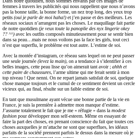
Dans notre quotidien, nous sommes envahis par ces images de
femmes à travers les publicités qui nous rappellent que nous n’avons
pas la bonne taille, la bonne forme, un nez trop long, des yeux trop
petits
(oui je parle de moi haha!)
et j’en passe et des meilleurs. Les
réseaux sociaux n’arrangent pas les choses. Le maquillage fait partie
de notre quotidien
(je veux toute la panoplie des nyx lingerie okey
?? ^^)
avec les outfits composés minutieusement pour se sentir bien
dans sa peau…mais ne nous voilons pas la face les girls, tout ceci
n’est que superflu, le problème est tout autre. L’estime de soi.
Avec la montée d’instagram, ce réseau sans lequel on ne peut passer
une seule journée
(levez la main)
, on a tendance à s’identifier à ces
belles images, cette peau lisse qu’on aimerait tant avoir ;
ahhh et
cette paire de chaussures
, l’arme ultime qui me ferait sentir à mon
top niveau ! Que nenni. On ne repart jamais satisfait de soi, quelque
chose manque toujours et le cumul de ce sentiment devient un cercle
vicieux qui, au final, résulte sur un faible estime de soi.
En tant que musulmane ayant vécue une bonne partie de la vie en
France, je suis la première à admettre mon manque d’estime.
J’assume totalement le fait que je me « réfugie » dans la
modest
fashion
pour développer mon self-esteem. Même en essayant de
faire la part des choses, en prenant conscience du fait que toutes ces
choses auxquelles je m’attache ne sont que superflues, les idéaux
parfaits de la société prennent parfois le dessus dans la mesure où je